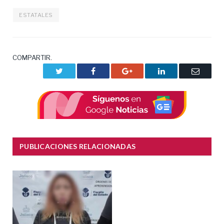
ESTATALES
COMPARTIR.
Twitter
Facebook
Google+
LinkedIn
Correo
electrón
PUBLICACIONES RELACIONADAS