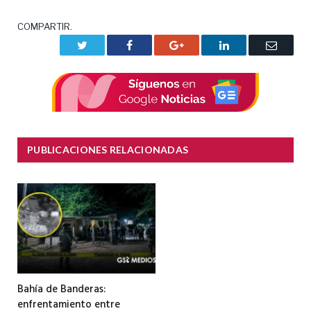
COMPARTIR.
Twitter
Facebook
Google+
LinkedIn
Correo
electrón
PUBLICACIONES RELACIONADAS
Bahía de Banderas:
enfrentamiento entre