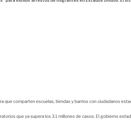
 para exhibir arrestos de migrantes en Estados Unidos. El siti
ra que comparten escuelas, tiendas y barrios con ciudadanos estado
torios que ya supera los 3.1 millones de casos. El gobierno estad