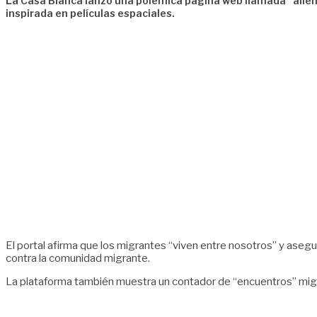
La
Casa Blanca lanzó una polémica página web llamada “aliens”
inspirada en películas espaciales.
El portal afirma que los migrantes “viven entre nosotros” y asegu
contra la comunidad migrante.
La plataforma también muestra un contador de “encuentros” migra