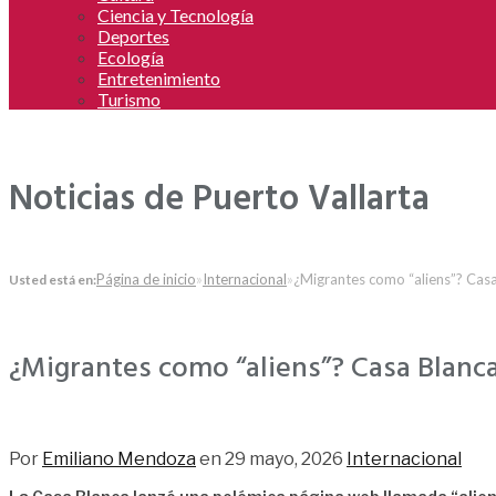
Ciencia y Tecnología
Deportes
Ecología
Entretenimiento
Turismo
Noticias de Puerto Vallarta
Página de inicio
»
Internacional
»
¿Migrantes como “aliens”? Casa
Usted está en:
¿Migrantes como “aliens”? Casa Blanca
42
Por
Emiliano Mendoza
en
29 mayo, 2026
Internacional