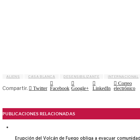
ALIENS
CASA BLANCA
DESENSIBILIZANTE
INTERNACIONAL
Correo
Compartir.
Twitter
Facebook
Google+
LinkedIn
electrónico
PUBLICACIONES RELACIONADAS
Erupción del Volcán de Fuego obliga a evacuar comunidad