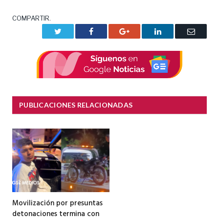
COMPARTIR.
Twitter
Facebook
Google+
LinkedIn
Correo
electrón
PUBLICACIONES RELACIONADAS
Movilización por presuntas
detonaciones termina con