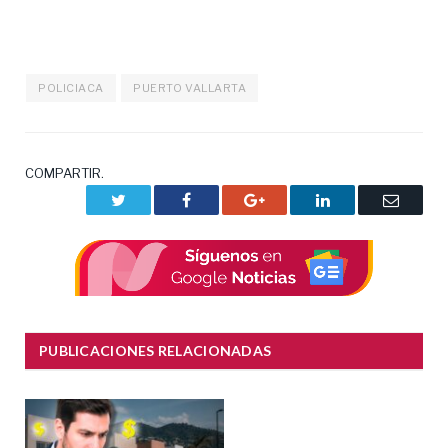
POLICIACA
PUERTO VALLARTA
COMPARTIR.
Twitter
Facebook
Google+
LinkedIn
Correo
electrón
PUBLICACIONES RELACIONADAS