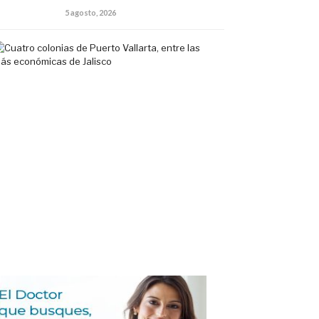
5 agosto, 2026
Cuatro
colonias
de
Puerto
Vallarta,
entre
las
más
económicas
de
Jalisco
5
agosto,
2026