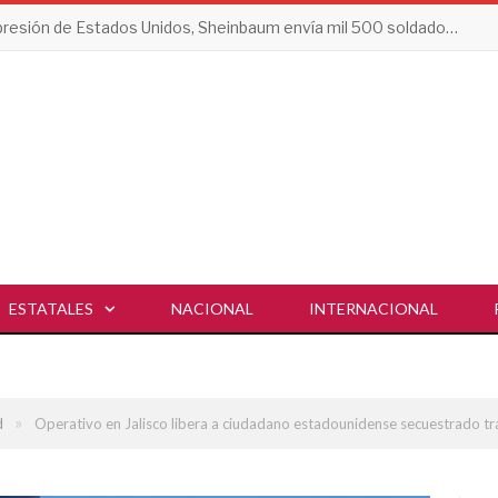
Tras presión de Estados Unidos, Sheinbaum envía mil 500 soldados a Michoacán
ESTATALES
NACIONAL
INTERNACIONAL
»
d
Operativo en Jalisco libera a ciudadano estadounidense secuestrado tra