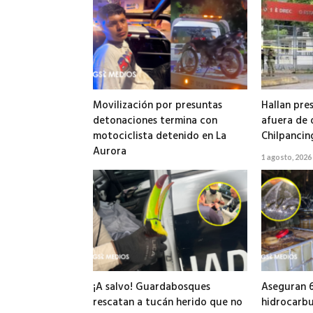
Movilización por presuntas
Hallan pre
detonaciones termina con
afuera de o
motociclista detenido en La
Chilpancin
Aurora
1 agosto, 2026
2 agosto, 2026
¡A salvo! Guardabosques
Aseguran 6
rescatan a tucán herido que no
hidrocarbu