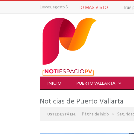
jueves, agosto 6
LO MAS VISTO
INICIO
PUERTO VALLARTA
Noticias de Puerto Vallarta
»
Página de inicio
Segurida
USTED ESTÁ EN: