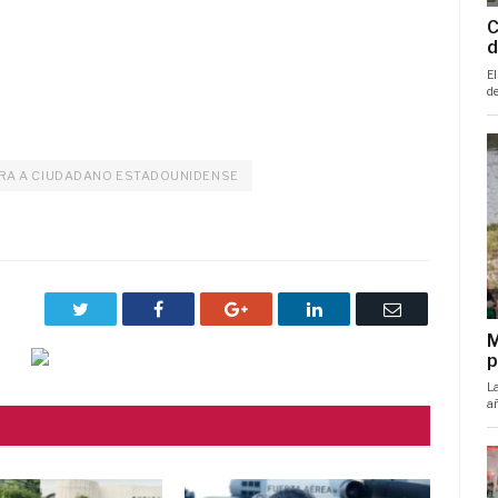
ERA A CIUDADANO ESTADOUNIDENSE
Twitter
Facebook
Google+
LinkedIn
Correo
electrónico