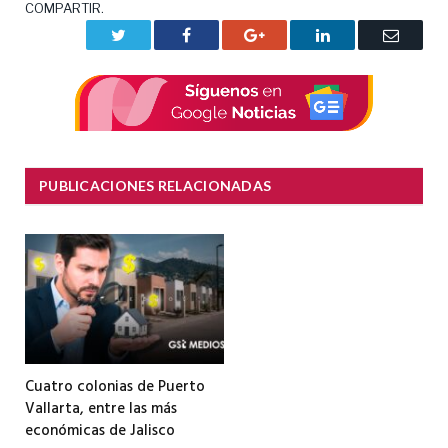
COMPARTIR.
Twitter
Facebook
Google+
LinkedIn
Correo
electrón
PUBLICACIONES RELACIONADAS
Cuatro colonias de Puerto
Vallarta, entre las más
económicas de Jalisco