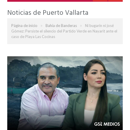
Noticias de Puerto Vallarta
»
»
Página de inicio
Bahía de Banderas
Ni bugarín ni josé
Gómez: Persiste el silencio del Partido Verde en Nayarit ante el
caso de Playa Las Cocinas