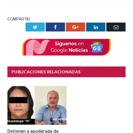
COMPARTIR.
Twitter
Facebook
Google+
LinkedIn
Correo
electrón
PUBLICACIONES RELACIONADAS
Detienen a apoderada de