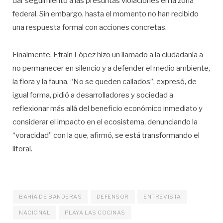
dar seguimiento a las presuntas violaciones en la zona
federal. Sin embargo, hasta el momento no han recibido
una respuesta formal con acciones concretas.
Finalmente, Efraín López hizo un llamado a la ciudadanía a
no permanecer en silencio y a defender el medio ambiente,
la flora y la fauna. “No se queden callados”, expresó, de
igual forma, pidió a desarrolladores y sociedad a
reflexionar más allá del beneficio económico inmediato y
considerar el impacto en el ecosistema, denunciando la
“voracidad” con la que, afirmó, se está transformando el
litoral.
BAHÍA DE BANDERAS
DEFENSOR
ENTREVISTA
NACIONAL
PLAYA LAS COCINAS