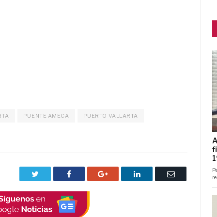
RTA
PUENTE AMECA
PUERTO VALLARTA
Twitter
Facebook
Google+
LinkedIn
Correo
electrónico