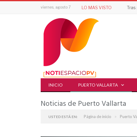
viernes, agosto 7
LO MAS VISTO
INICIO
PUERTO VALLARTA
Noticias de Puerto Vallarta
»
Página de inicio
Puerto Va
USTED ESTÁ EN: