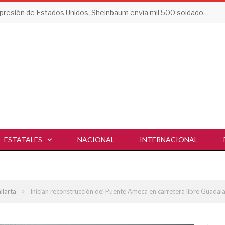
Tras presión de Estados Unidos, Sheinbaum envía mil 500 soldados a Michoacán
ESTATALES
NACIONAL
INTERNACIONAL
»
llarta
Inician reconstrucción del Puente Ameca en carretera libre Guadala