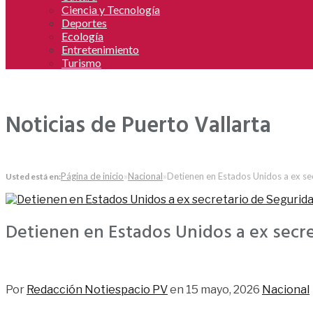
Ciencia y Tecnología
Deportes
Ecología
Entretenimiento
Turismo
Noticias de Puerto Vallarta
Página de inicio
»
Nacional
»
Detienen en Estados Unidos a ex s
Usted está en:
Detienen en Estados Unidos a ex secr
49
Por
Redacción Notiespacio PV
en
15 mayo, 2026
Nacional