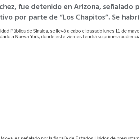
nchez, fue detenido en Arizona, señalado 
ctivo por parte de “Los Chapitos”. Se hab
dad Pública de Sinaloa, se llevó a cabo el pasado lunes 11 de may
sladado a Nueva York, donde este viernes tendrá su primera audien
Moya, es señalado por la fiscalía de Estados Unidos de presuntam