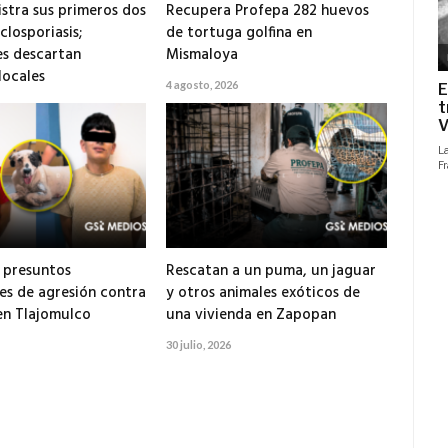
istra sus primeros dos
Recupera Profepa 282 huevos
closporiasis;
de tortuga golfina en
s descartan
Mismaloya
locales
4 agosto, 2026
 presuntos
Rescatan a un puma, un jaguar
es de agresión contra
y otros animales exóticos de
en Tlajomulco
una vivienda en Zapopan
30 julio, 2026