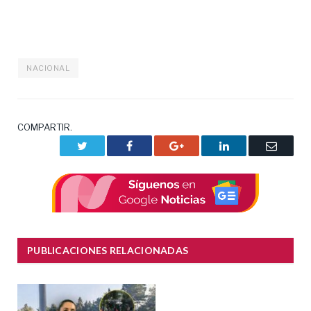
NACIONAL
COMPARTIR.
Twitter
Facebook
Google+
LinkedIn
Correo
electrón
PUBLICACIONES RELACIONADAS