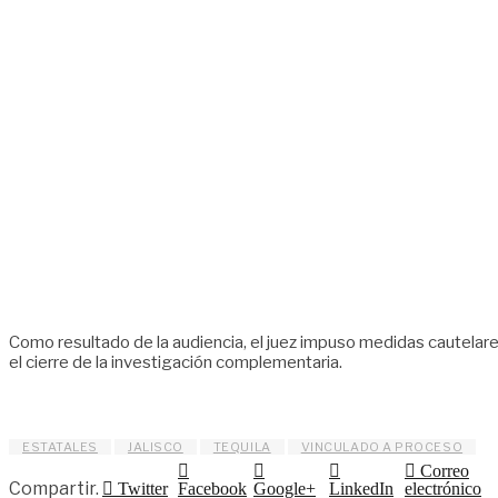
Como resultado de la audiencia, el juez impuso medidas cautelare
el cierre de la investigación complementaria.
ESTATALES
JALISCO
TEQUILA
VINCULADO A PROCESO
Correo
Compartir.
Twitter
Facebook
Google+
LinkedIn
electrónico