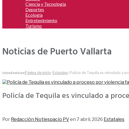
Ciencia y Tecnología
Deportes
Ecología
Entretenimiento
Turismo
Noticias de Puerto Vallarta
Página de inicio
»
Estatales
»
Policía de Tequila es vinculado a p
Usted está en:
Policía de Tequila es vinculado a proc
46
Por
Redacción Notiespacio PV
en
7 abril, 2026
Estatales