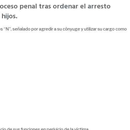
oceso penal tras ordenar el arresto
hijos.
os “N”, señalado por agredir a su cónyuge y utilizar su cargo como
cio de sus funciones en perjuicio de la víctima.