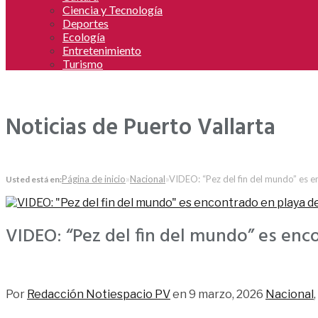
Ciencia y Tecnología
Deportes
Ecología
Entretenimiento
Turismo
Noticias de Puerto Vallarta
Página de inicio
»
Nacional
»
VIDEO: “Pez del fin del mundo” es 
Usted está en:
VIDEO: “Pez del fin del mundo” es enc
122
Por
Redacción Notiespacio PV
en
9 marzo, 2026
Nacional
,