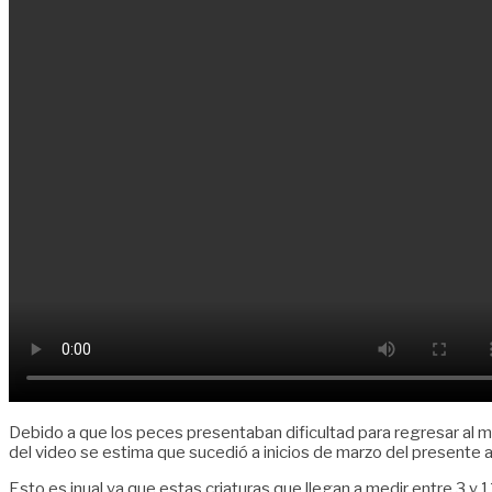
Debido a que los peces presentaban dificultad para regresar al m
del video se estima que sucedió a inicios de marzo del presente 
Esto es inual ya que estas criaturas que llegan a medir entre 3 y 