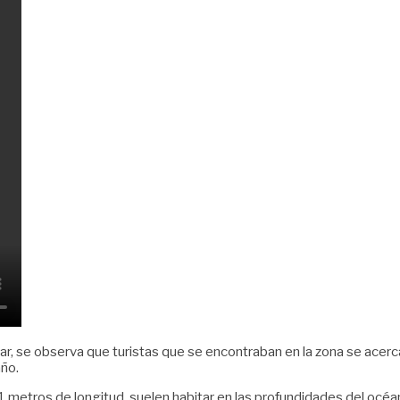
ar, se observa que turistas que se encontraban en la zona se acerc
año.
11 metros de longitud, suelen habitar en las profundidades del océan