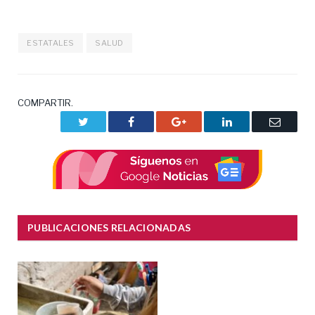
ESTATALES
SALUD
COMPARTIR.
Twitter
Facebook
Google+
LinkedIn
Correo
electrón
PUBLICACIONES RELACIONADAS