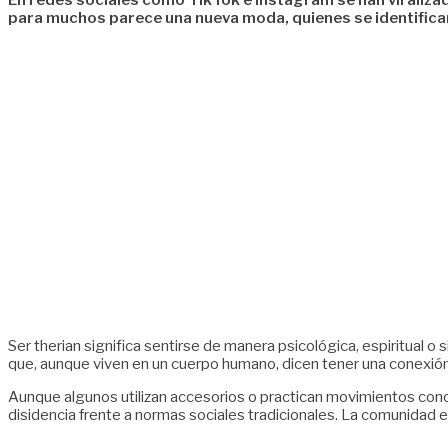
En redes sociales como TikTok e Instagram se han viraliz
para muchos parece una nueva moda, quienes se identifican
Ser therian significa sentirse de manera psicológica, espiritual o
que, aunque viven en un cuerpo humano, dicen tener una conexión p
Aunque algunos utilizan accesorios o practican movimientos cono
disidencia frente a normas sociales tradicionales. La comunidad 