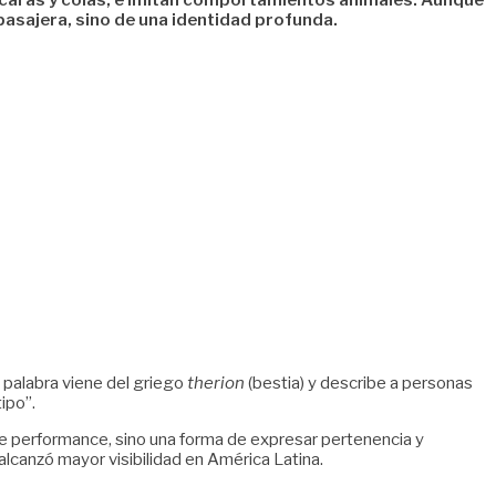
scaras y colas, e imitan comportamientos animales. Aunque
asajera, sino de una identidad profunda.
a palabra viene del griego
therion
(bestia) y describe a personas
ipo”.
le performance, sino una forma de expresar pertenencia y
lcanzó mayor visibilidad en América Latina.