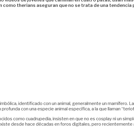
ado videos de jóvenes que caminan en cuatro patas, usan má
 como therians aseguran que no se trata de una tendencia p
 simbólica, identificado con un animal, generalmente un mamífero. L
rofunda con una especie animal específica, a la que llaman “teriot
cidos como cuadrupedia, insisten en que no es cosplay ni un simp
existe desde hace décadas en foros digitales, pero recientemente a