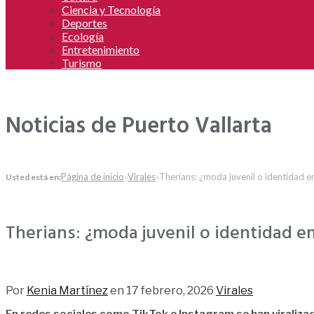
Ciencia y Tecnología
Deportes
Ecología
Entretenimiento
Turismo
Noticias de Puerto Vallarta
Página de inicio
»
Virales
»
Therians: ¿moda juvenil o identidad 
Usted está en:
Therians: ¿moda juvenil o identidad 
134
Por
Kenia Martínez
en
17 febrero, 2026
Virales