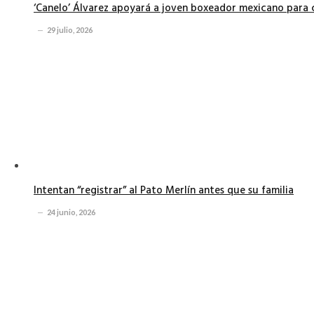
‘Canelo’ Álvarez apoyará a joven boxeador mexicano para 
29 julio, 2026
Intentan “registrar” al Pato Merlín antes que su familia
24 junio, 2026