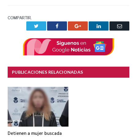
COMPARTIR.
Twitter
Facebook
Google+
LinkedIn
Correo
electrón
PUBLICACIONES RELACIONADAS
Detienen a mujer buscada