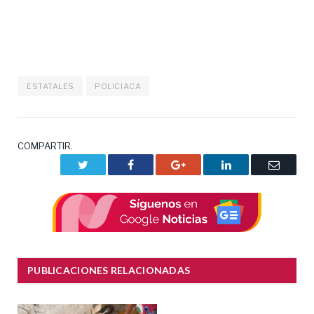
ESTATALES
POLICIACA
COMPARTIR.
Twitter
Facebook
Google+
LinkedIn
Correo
electrón
PUBLICACIONES RELACIONADAS