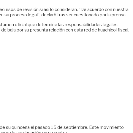
cursos de revisión si así lo consideran. “De acuerdo con nuestra
n su proceso legal”, declaró tras ser cuestionado por la prensa.
ctamen oficial que determine las responsabilidades legales.
de baja por su presunta relación con esta red de huachicol fiscal.
o de su quincena el pasado 15 de septiembre. Este movimiento
denes de aprehensión en su contra.