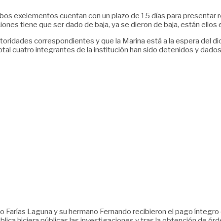
mbos exelementos cuentan con un plazo de 15 días para presentar re
ones tiene que ser dado de baja, ya se dieron de baja, están ellos e
oridades correspondientes y que la Marina está a la espera del di
al cuatro integrantes de la institución han sido detenidos y dados 
to Farías Laguna y su hermano Fernando recibieron el pago íntegr
lica hiciera públicas las investigaciones y tras la obtención de ór