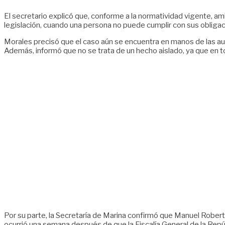
El secretario explicó que, conforme a la normatividad vigente, a
legislación, cuando una persona no puede cumplir con sus obligaci
Morales precisó que el caso aún se encuentra en manos de las aut
Además, informó que no se trata de un hecho aislado, ya que en tot
Por su parte, la Secretaría de Marina confirmó que Manuel Rober
ocurrió una semana después de que la Fiscalía General de la Repúb