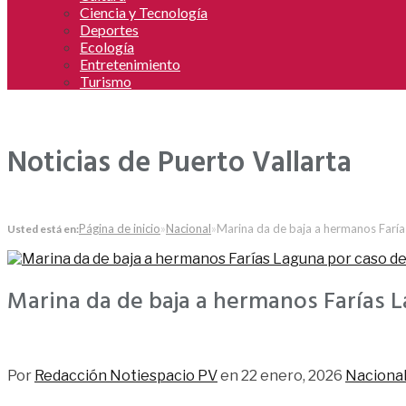
Ciencia y Tecnología
Deportes
Ecología
Entretenimiento
Turismo
Noticias de Puerto Vallarta
Página de inicio
»
Nacional
»
Marina da de baja a hermanos Farías
Usted está en:
Marina da de baja a hermanos Farías L
83
Por
Redacción Notiespacio PV
en
22 enero, 2026
Naciona