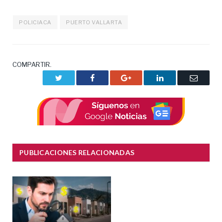
POLICIACA
PUERTO VALLARTA
COMPARTIR.
Twitter
Facebook
Google+
LinkedIn
Correo
electrón
PUBLICACIONES RELACIONADAS