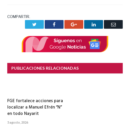
COMPARTIR.
Twitter
Facebook
Google+
LinkedIn
Correo
electrón
PUBLICACIONES RELACIONADAS
FGE fortalece acciones para
localizar a Manuel Efrén “N”
en todo Nayarit
5 agosto, 2026