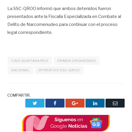
La SSC-QROO informó que ambos detenidos fueron
presentados ante la Fiscalía Especializada en Combate al
Delito de Narcomenudeo para continuar con el proceso
legal correspondiente.
CJNG QUINTANA ROO
CRIMEN ORGANIZADO
NACIONAL
OPERATIVO SSC-QROO
COMPARTIR.
Twitter
Facebook
Google+
LinkedIn
Correo
electrón