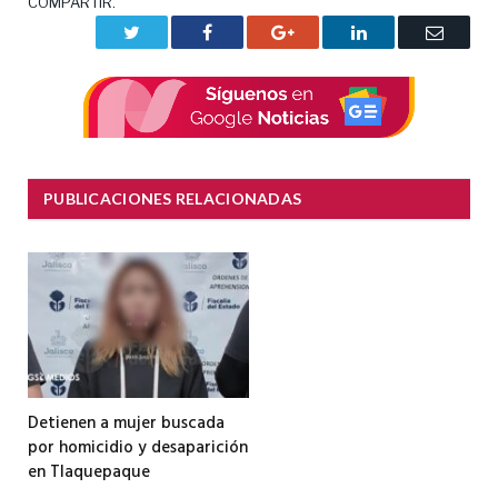
COMPARTIR.
Twitter
Facebook
Google+
LinkedIn
Correo
electrón
PUBLICACIONES RELACIONADAS
Detienen a mujer buscada
por homicidio y desaparición
en Tlaquepaque