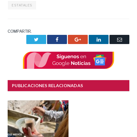
ESTATALES
COMPARTIR.
Twitter
Facebook
Google+
LinkedIn
Correo
electrón
PUBLICACIONES RELACIONADAS