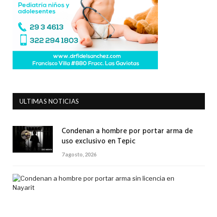
ULTIMAS NOTICIAS
Condenan a hombre por portar arma de
uso exclusivo en Tepic
7 agosto, 2026
Co
a
ho
por