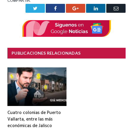
COMPARTIR.
Twitter
Facebook
Google+
LinkedIn
Correo
electrón
PUBLICACIONES RELACIONADAS
Cuatro colonias de Puerto
Vallarta, entre las más
económicas de Jalisco