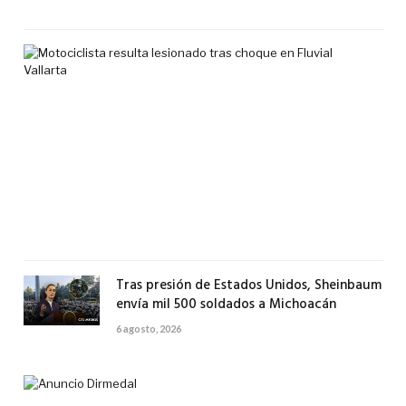
2026
Mot
res
les
tra
ch
en
Flu
Val
7
agos
2026
Tras presión de Estados Unidos, Sheinbaum
envía mil 500 soldados a Michoacán
6 agosto, 2026