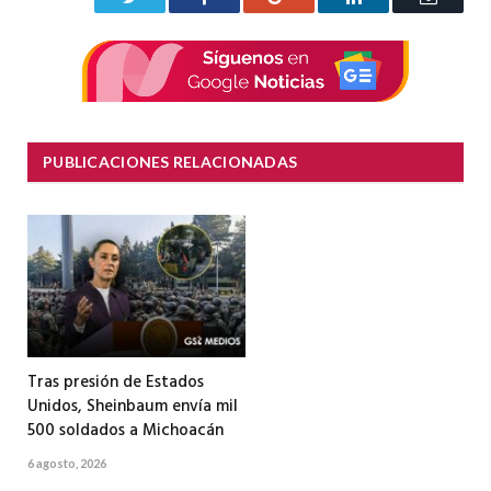
electrón
PUBLICACIONES RELACIONADAS
Tras presión de Estados
Unidos, Sheinbaum envía mil
500 soldados a Michoacán
6 agosto, 2026