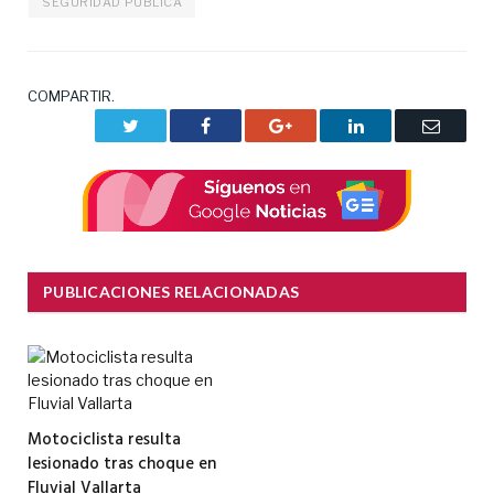
SEGURIDAD PÚBLICA
COMPARTIR.
Twitter
Facebook
Google+
LinkedIn
Correo
electrón
PUBLICACIONES RELACIONADAS
Motociclista resulta
lesionado tras choque en
Fluvial Vallarta