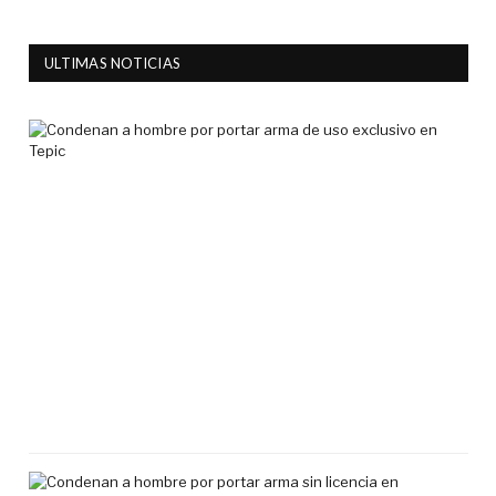
ULTIMAS NOTICIAS
Co
a
ho
por
por
ar
de
uso
exc
en
Tep
7
agos
2026
Co