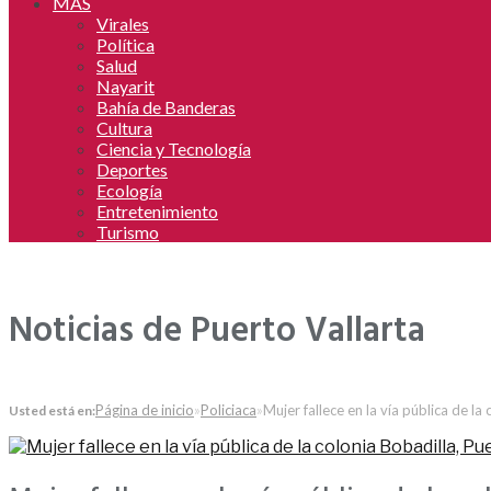
MAS
Virales
Política
Salud
Nayarit
Bahía de Banderas
Cultura
Ciencia y Tecnología
Deportes
Ecología
Entretenimiento
Turismo
Noticias de Puerto Vallarta
Página de inicio
»
Policiaca
»
Mujer fallece en la vía pública de la
Usted está en: