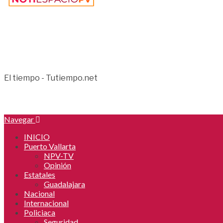
El tiempo - Tutiempo.net
Navegar
INICIO
Puerto Vallarta
NPV-TV
Opinión
Estatales
Guadalajara
Nacional
Internacional
Policiaca
Seguridad