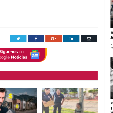
Twitter
Facebook
Google+
LinkedIn
Correo
electrónico