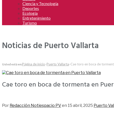
Ciencia y Tecnología
Deportes
Ecología
Entretenimiento
Turismo
Noticias de Puerto Vallarta
Página de inicio
»
Puerto Vallarta
»
Cae toro en boca de tormenta
Usted está en:
Cae toro en boca de tormenta en Puer
389
Por
Redacción Notiespacio PV
en
15 abril, 2025
Puerto Val