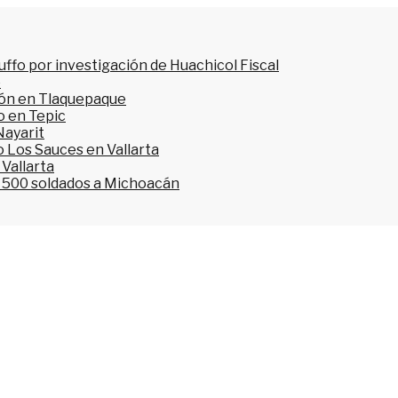
ffo por investigación de Huachicol Fiscal
o
ión en Tlaquepaque
o en Tepic
Nayarit
 Los Sauces en Vallarta
 Vallarta
l 500 soldados a Michoacán