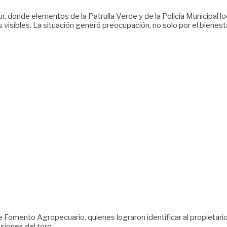
Sur, donde elementos de la Patrulla Verde y de la Policía Municipal l
ños visibles. La situación generó preocupación, no solo por el bienes
e Fomento Agropecuario, quienes lograron identificar al propietario
siones del toro.