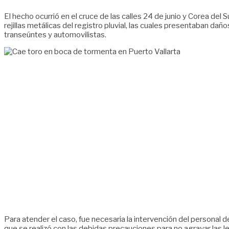
El hecho ocurrió en el cruce de las calles 24 de junio y Corea del 
rejillas metálicas del registro pluvial, las cuales presentaban da
transeúntes y automovilistas.
Para atender el caso, fue necesaria la intervención del personal d
que se realizó con las debidas precauciones para no agravar las le