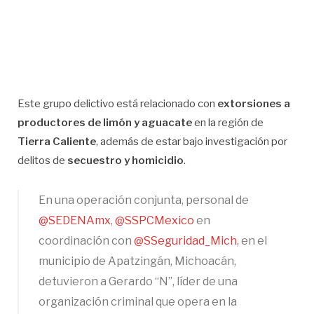
Este grupo delictivo está relacionado con
extorsiones a
productores de limón y aguacate
en la región de
Tierra Caliente
, además de estar bajo investigación por
delitos de
secuestro y homicidio
.
En una operación conjunta, personal de
@SEDENAmx
,
@SSPCMexico
en
coordinación con
@SSeguridad_Mich
, en el
municipio de Apatzingán, Michoacán,
detuvieron a Gerardo “N”, líder de una
organización criminal que opera en la