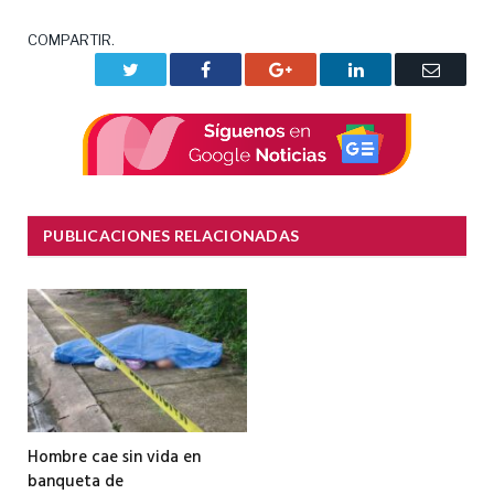
COMPARTIR.
Twitter
Facebook
Google+
LinkedIn
Correo
electrón
PUBLICACIONES RELACIONADAS
Hombre cae sin vida en
banqueta de