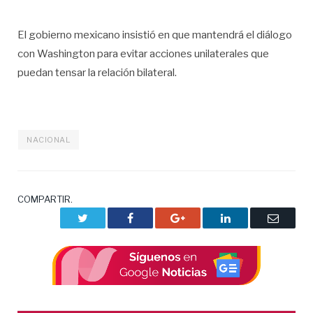
El gobierno mexicano insistió en que mantendrá el diálogo
con Washington para evitar acciones unilaterales que
puedan tensar la relación bilateral.
NACIONAL
COMPARTIR.
Twitter
Facebook
Google+
LinkedIn
Correo
electrón