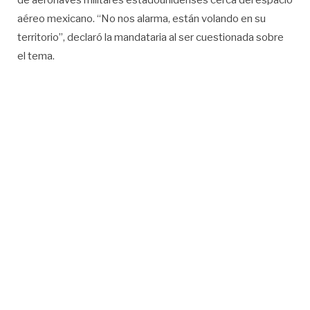
de aeronaves militares estadounidenses cerca del espacio
aéreo mexicano. “No nos alarma, están volando en su
territorio”, declaró la mandataria al ser cuestionada sobre
el tema.