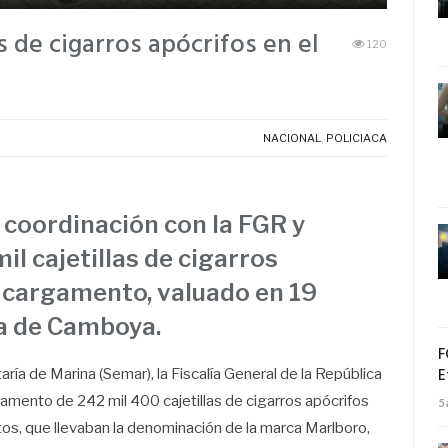
s de cigarros apócrifos en el
120
NACIONAL
,
POLICIACA
 coordinación con la FGR y
l cajetillas de cigarros
l cargamento, valuado en 19
ía de Camboya.
F
E
ría de Marina (Semar), la Fiscalía General de la República
amento de 242 mil 400 cajetillas de cigarros apócrifos
5
tos, que llevaban la denominación de la marca Marlboro,