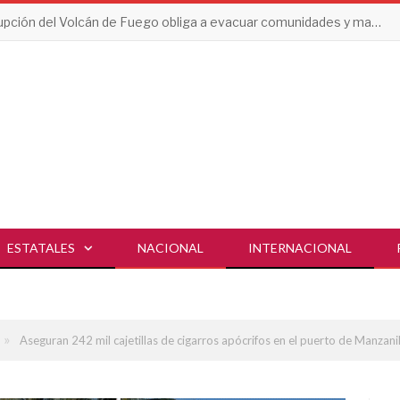
Erupción del Volcán de Fuego obliga a evacuar comunidades y mantiene en alerta a Guatemala
ESTATALES
NACIONAL
INTERNACIONAL
»
Aseguran 242 mil cajetillas de cigarros apócrifos en el puerto de Manzani