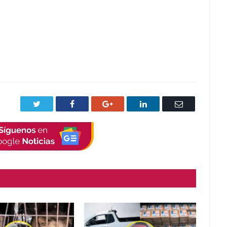
Twitter
Facebook
Google+
LinkedIn
Correo
electrónico