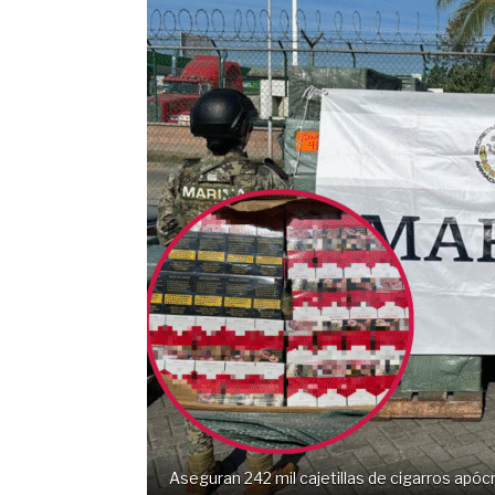
Aseguran 242 mil cajetillas de cigarros apócr