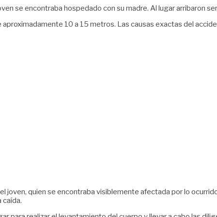
 joven se encontraba hospedado con su madre. Al lugar arribaron se
 de aproximadamente 10 a 15 metros. Las causas exactas del accide
del joven, quien se encontraba visiblemente afectada por lo ocurr
 caída.
r para realizar el levantamiento del cuerpo y llevar a cabo las dili