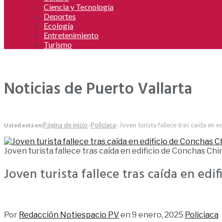
Ciencia y Tecnología
Deportes
Ecología
Entretenimiento
Turismo
Noticias de Puerto Vallarta
Página de inicio
»
Policiaca
»
Joven turista fallece tras caída en 
Usted está en:
Joven turista fallece tras caída en edificio de Conchas Chi
Joven turista fallece tras caída en edi
457
Por
Redacción Notiespacio PV
en
9 enero, 2025
Policiaca