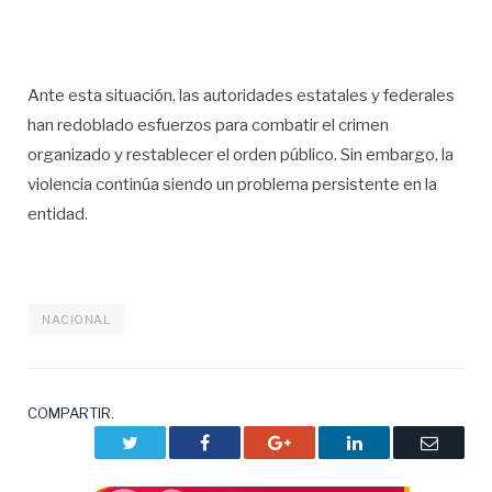
Ante esta situación, las autoridades estatales y federales
han redoblado esfuerzos para combatir el crimen
organizado y restablecer el orden público. Sin embargo, la
violencia continúa siendo un problema persistente en la
entidad.
NACIONAL
COMPARTIR.
Twitter
Facebook
Google+
LinkedIn
Correo
electrón