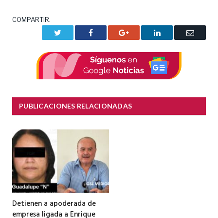
COMPARTIR.
Twitter
Facebook
Google+
LinkedIn
Correo
electrón
PUBLICACIONES RELACIONADAS
Detienen a apoderada de
empresa ligada a Enrique