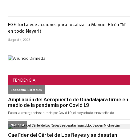
agos
2026
FGE fortalece acciones para localizar a Manuel Efrén “N”
en todo Nayarit
5 agosto, 2026
TENDENCIA