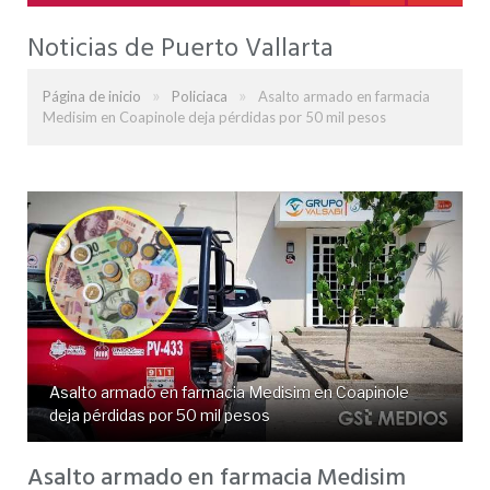
Noticias de Puerto Vallarta
»
»
Página de inicio
Policiaca
Asalto armado en farmacia
Medisim en Coapinole deja pérdidas por 50 mil pesos
Asalto armado en farmacia Medisim en Coapinole
deja pérdidas por 50 mil pesos
Asalto armado en farmacia Medisim