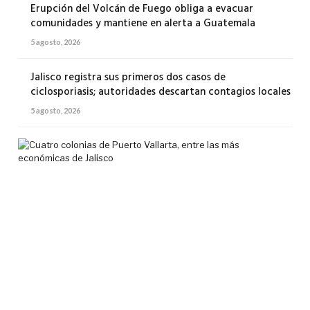
Erupción del Volcán de Fuego obliga a evacuar
comunidades y mantiene en alerta a Guatemala
5 agosto, 2026
Jalisco registra sus primeros dos casos de
ciclosporiasis; autoridades descartan contagios locales
5 agosto, 2026
Cua
col
de
Pue
Val
ent
las
má
eco
de
Jal
5