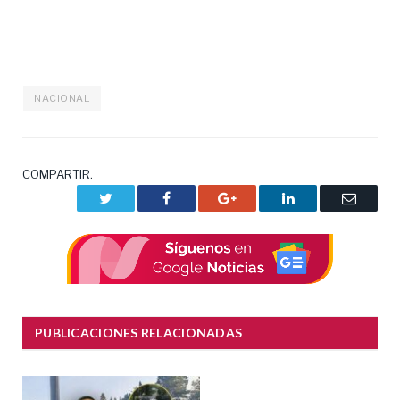
NACIONAL
COMPARTIR.
Twitter
Facebook
Google+
LinkedIn
Correo
electrón
PUBLICACIONES RELACIONADAS