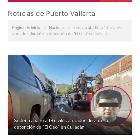
Noticias de Puerto Vallarta
»
»
Página de inicio
Nacional
Sedena abatió a 19 civiles
armados durante la detención de “El Oso” en Culiacán
Sedena abatió a 19 civiles armados durante la
detención de "El Oso" en Culiacán