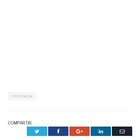
POLICIACA
COMPARTIR.
Twitter
Facebook
Google+
LinkedIn
Correo