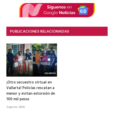
electrón
PUBLICACIONES RELACIONADAS
¡Otro secuestro virtual en
Vallarta! Policías rescatan a
menor y evitan extorsión de
100 mil pesos
5 agosto, 2026