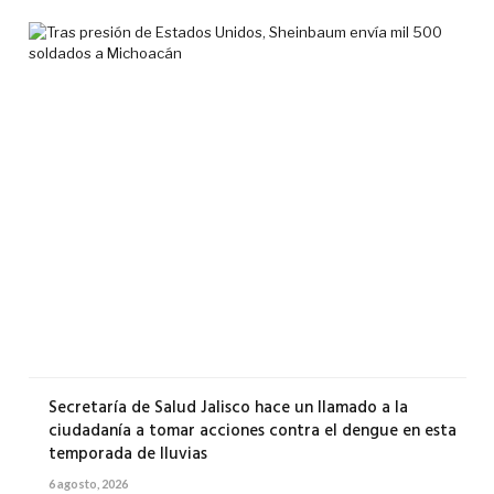
Tra
pre
de
Est
Uni
She
env
mil
500
sol
a
Mic
6
agos
2026
Secretaría de Salud Jalisco hace un llamado a la
ciudadanía a tomar acciones contra el dengue en esta
temporada de lluvias
6 agosto, 2026