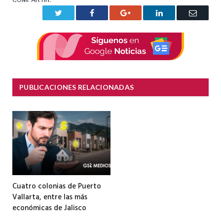
Twitter
Facebook
Google+
LinkedIn
Correo
electrón
PUBLICACIONES RELACIONADAS
Cuatro colonias de Puerto
Vallarta, entre las más
económicas de Jalisco