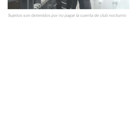
Sujetos son detenidos por no pagar la cuenta de club nocturno