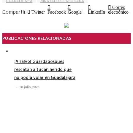
GUADALAJARA
NIÑA FALLECE AHOGADA
Correo
Compartir.
Twitter
Facebook
Google+
LinkedIn
electrónico
PUBLICACIONES RELACIONADAS
¡A salvo! Guardabosques
rescatan a tucán herido que
no podía volar en Guadalajara
31 julio, 2026