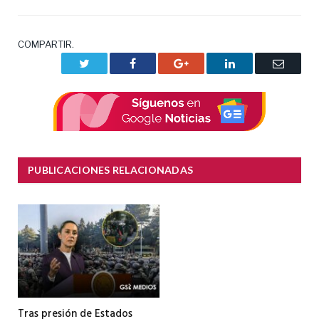
COMPARTIR.
Twitter
Facebook
Google+
LinkedIn
Correo
electrón
PUBLICACIONES RELACIONADAS
Tras presión de Estados