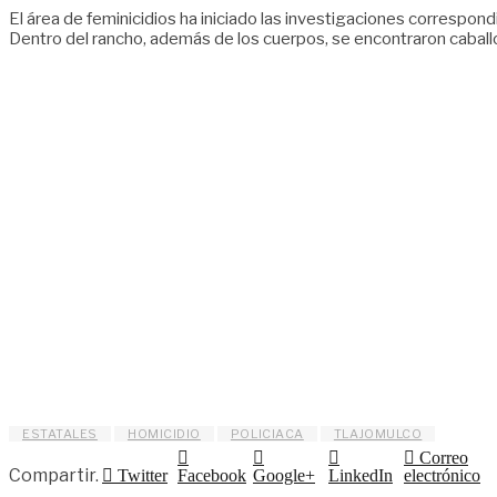
El área de feminicidios ha iniciado las investigaciones correspondi
Dentro del rancho, además de los cuerpos, se encontraron caballos
ESTATALES
HOMICIDIO
POLICIACA
TLAJOMULCO
Correo
Compartir.
Twitter
Facebook
Google+
LinkedIn
electrónico