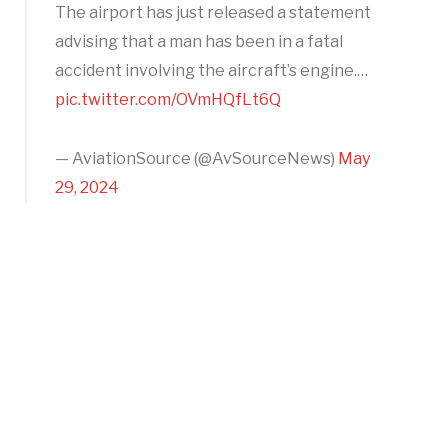
The airport has just released a statement
advising that a man has been in a fatal
accident involving the aircraft’s engine.…
pic.twitter.com/OVmHQfLt6Q
— AviationSource (@AvSourceNews)
May
29, 2024