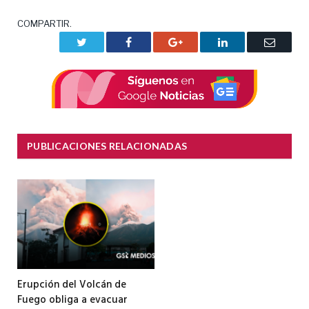
COMPARTIR.
Twitter
Facebook
Google+
LinkedIn
Correo
electrón
PUBLICACIONES RELACIONADAS
Erupción del Volcán de
Fuego obliga a evacuar