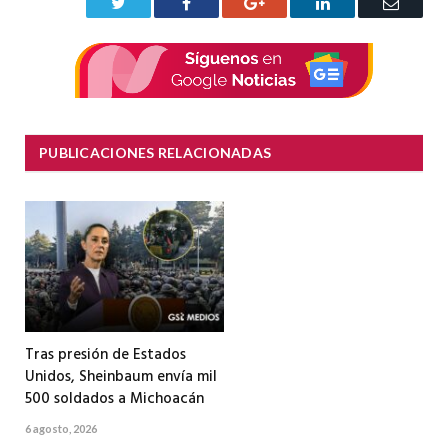
Twitter
Facebook
Google+
LinkedIn
Correo
electrón
PUBLICACIONES RELACIONADAS
Tras presión de Estados
Unidos, Sheinbaum envía mil
500 soldados a Michoacán
6 agosto, 2026