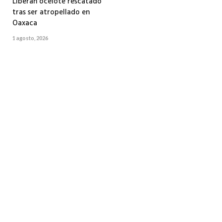
Liberan ocelote rescatado
tras ser atropellado en
Oaxaca
1 agosto, 2026