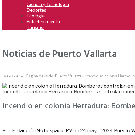
Ciencia y Tecnología
Deportes
Ecología
Entretenimiento
Turismo
Noticias de Puerto Vallarta
Página de inicio
»
Puerto Vallarta
»
Incendio en colonia Herradu
Usted está en:
Incendio en colonia Herradura: Bomberos controlan emer
Incendio en colonia Herradura: Bomb
69
Por
Redacción Notiespacio PV
en
24 mayo, 2024
Puerto Va