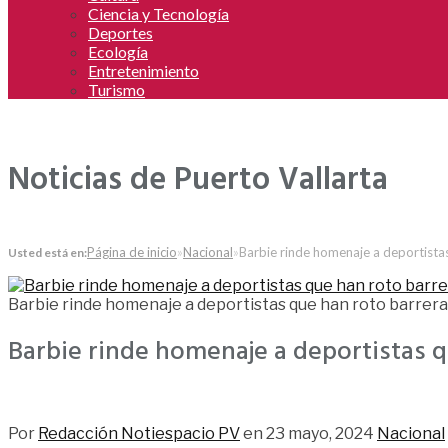
Ciencia y Tecnología
Deportes
Ecología
Entretenimiento
Turismo
Noticias de Puerto Vallarta
Página de inicio
»
Nacional
»
Barbie rinde homenaje a deportista
Usted está en:
Barbie rinde homenaje a deportistas que han roto barrer
Barbie rinde homenaje a deportistas q
36
Por
Redacción Notiespacio PV
en
23 mayo, 2024
Nacional