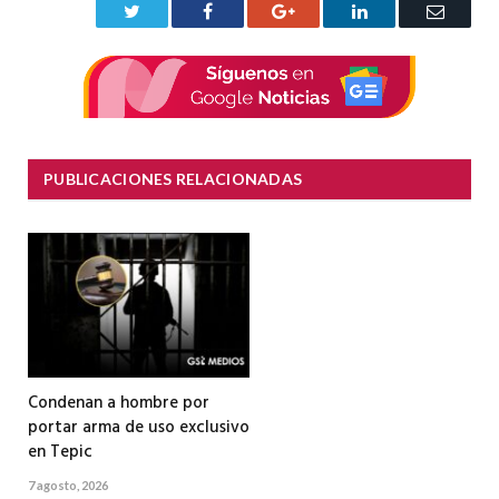
Twitter
Facebook
Google+
LinkedIn
Correo
electrón
PUBLICACIONES RELACIONADAS
Condenan a hombre por
portar arma de uso exclusivo
en Tepic
7 agosto, 2026