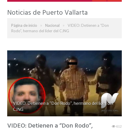
Noticias de Puerto Vallarta
»
»
Página de inicio
Nacional
VIDEO: Detienen a “Don
Rodo”, hermano del líder del CJNG
VIDEO: Detienen a "Don Rodo", hermano del líder del
CJNG
VIDEO: Detienen a “Don Rodo”,
612