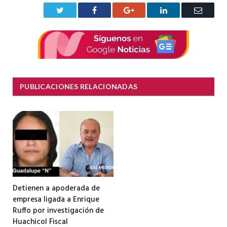
Twitter
Facebook
Google+
LinkedIn
Correo
electrón
PUBLICACIONES RELACIONADAS
Detienen a apoderada de
empresa ligada a Enrique
Ruffo por investigación de
Huachicol Fiscal